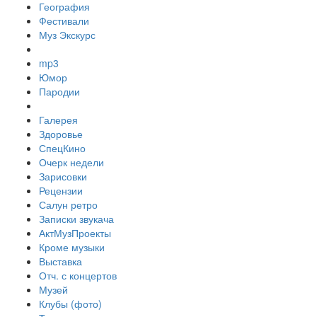
География
Фестивали
Муз Экскурс
mp3
Юмор
Пародии
Галерея
Здоровье
СпецКино
Очерк недели
Зарисовки
Рецензии
Салун ретро
Записки звукача
АктМузПроекты
Кроме музыки
Выставка
Отч. с концертов
Музей
Клубы (фото)