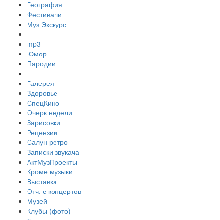
География
Фестивали
Муз Экскурс
mp3
Юмор
Пародии
Галерея
Здоровье
СпецКино
Очерк недели
Зарисовки
Рецензии
Салун ретро
Записки звукача
АктМузПроекты
Кроме музыки
Выставка
Отч. с концертов
Музей
Клубы (фото)