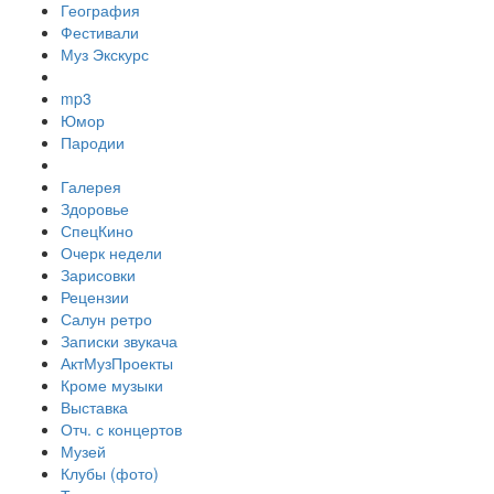
География
Фестивали
Муз Экскурс
mp3
Юмор
Пародии
Галерея
Здоровье
СпецКино
Очерк недели
Зарисовки
Рецензии
Салун ретро
Записки звукача
АктМузПроекты
Кроме музыки
Выставка
Отч. с концертов
Музей
Клубы (фото)