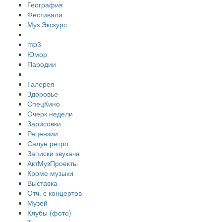
География
Фестивали
Муз Экскурс
mp3
Юмор
Пародии
Галерея
Здоровье
СпецКино
Очерк недели
Зарисовки
Рецензии
Салун ретро
Записки звукача
АктМузПроекты
Кроме музыки
Выставка
Отч. с концертов
Музей
Клубы (фото)