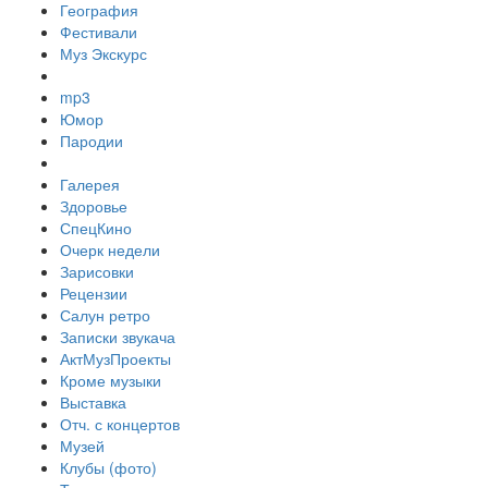
География
Фестивали
Муз Экскурс
mp3
Юмор
Пародии
Галерея
Здоровье
СпецКино
Очерк недели
Зарисовки
Рецензии
Салун ретро
Записки звукача
АктМузПроекты
Кроме музыки
Выставка
Отч. с концертов
Музей
Клубы (фото)