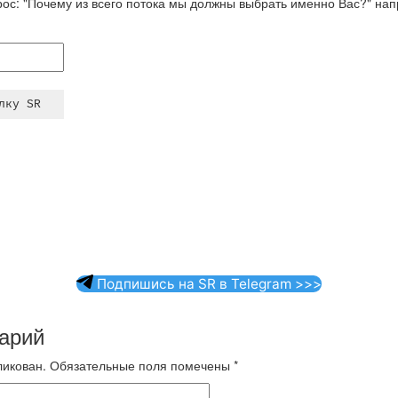
ос: "Почему из всего потока мы должны выбрать именно Вас?" нап
Подпишись на SR в Telegram >>>
арий
ликован.
Обязательные поля помечены
*