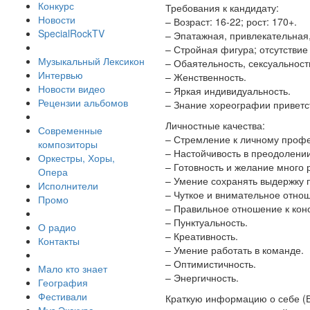
Конкурс
Требования к кандидату:
Новости
– Возраст: 16-22; рост: 170+.
SpecialRockTV
– Эпатажная, привлекательная
– Стройная фигура; отсутствие
Музыкальный Лексикон
– Обаятельность, сексуальност
Интервью
– Женственность.
Новости видео
– Яркая индивидуальность.
Рецензии альбомов
– Знание хореографии приветс
Личностные качества:
Современные
– Стремление к личному профе
композиторы
– Настойчивость в преодолении
Оркестры, Хоры,
– Готовность и желание много р
Опера
– Умение сохранять выдержку 
Исполнители
– Чуткое и внимательное отно
Промо
– Правильное отношение к конс
– Пунктуальность.
О радио
– Креативность.
Контакты
– Умение работать в команде.
– Оптимистичность.
Мало кто знает
– Энергичность.
География
Фестивали
Краткую информацию о себе (В