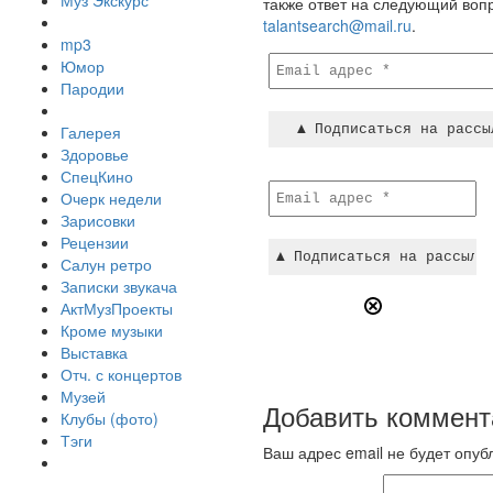
Муз Экскурс
также ответ на следующий вопр
talantsearch@mail.ru
.
mp3
Юмор
Пародии
Галерея
Здоровье
СпецКино
Очерк недели
Зарисовки
Рецензии
Салун ретро
Записки звукача
АктМузПроекты
Кроме музыки
Выставка
Отч. с концертов
Музей
Добавить коммент
Клубы (фото)
Тэги
Ваш адрес email не будет опуб