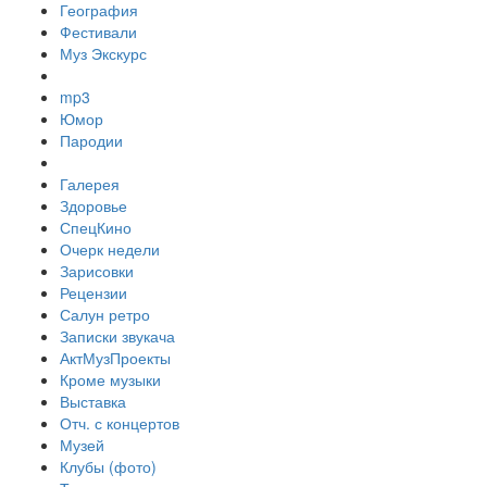
География
Фестивали
Муз Экскурс
mp3
Юмор
Пародии
Галерея
Здоровье
СпецКино
Очерк недели
Зарисовки
Рецензии
Салун ретро
Записки звукача
АктМузПроекты
Кроме музыки
Выставка
Отч. с концертов
Музей
Клубы (фото)