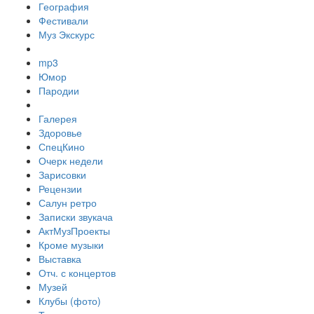
География
Фестивали
Муз Экскурс
mp3
Юмор
Пародии
Галерея
Здоровье
СпецКино
Очерк недели
Зарисовки
Рецензии
Салун ретро
Записки звукача
АктМузПроекты
Кроме музыки
Выставка
Отч. с концертов
Музей
Клубы (фото)