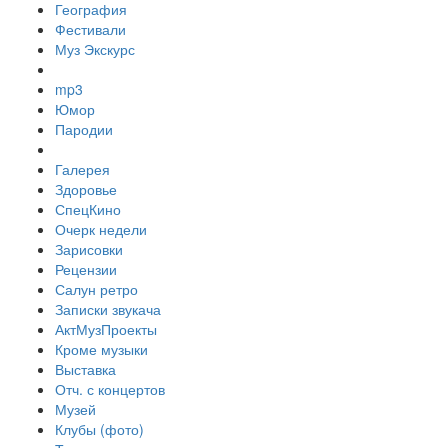
География
Фестивали
Муз Экскурс
mp3
Юмор
Пародии
Галерея
Здоровье
СпецКино
Очерк недели
Зарисовки
Рецензии
Салун ретро
Записки звукача
АктМузПроекты
Кроме музыки
Выставка
Отч. с концертов
Музей
Клубы (фото)