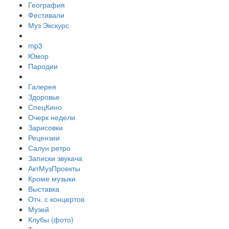
География
Фестивали
Муз Экскурс
mp3
Юмор
Пародии
Галерея
Здоровье
СпецКино
Очерк недели
Зарисовки
Рецензии
Салун ретро
Записки звукача
АктМузПроекты
Кроме музыки
Выставка
Отч. с концертов
Музей
Клубы (фото)