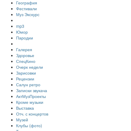
География
Фестивали
Муз Экскурс
mp3
Юмор
Пародии
Галерея
Здоровье
СпецКино
Очерк недели
Зарисовки
Рецензии
Салун ретро
Записки звукача
АктМузПроекты
Кроме музыки
Выставка
Отч. с концертов
Музей
Клубы (фото)