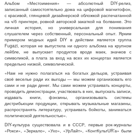
Альбом «Местоимения» — абсолютный DIY-релиз,
записанный самостоятельно дома на цифровой магнитофон,
с красивой, глянцевой дизайнерской обложкой распечатанной
на ч/б принтере, ровной авторской закаткой на болванке. Это
личная история, но универсальная для понимания
слушателем через собственный, персональный опыт. Ярким
примером модных идей DIY в действии является группа
Fugazi, которая не выпустила ни одного альбома на крупном
лейбле, не выпускает продуктов вроде маек, значков с
символикой, а плата за вход на всех их концертах является
предельно низкой, символической.
«Нам не нужно полагаться на богатых дельцов, устраивая
своё веселье ради их выгоды — мы можем организовать его
сами и не ради денег. Мы сами можем устраивать концерты,
проводить демонстрации, участвовать в них, выпускать записи,
издавать книги, фэнзины, организовывать системы
дистрибьюции продукции, открывать музыкальные магазины,
распространять литературу, устраивать бойкоты, заниматься
политической деятельностью».
DIY-культура существовала и в СССР, первые рок-журналы
«Рокси», «Зеркало», «Ухо», «УрЛайт», «КонтКультUR’а» были