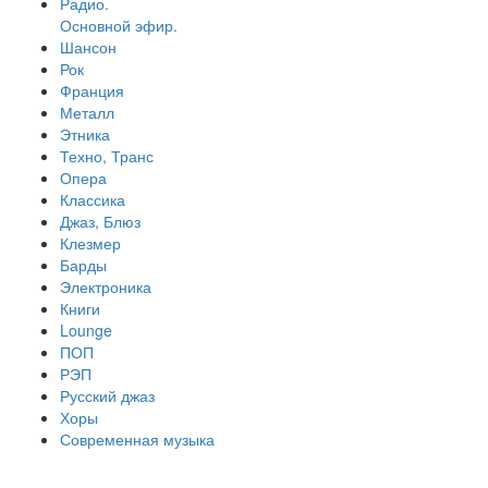
Радио.
Основной эфир.
Шансон
Рок
Франция
Металл
Этника
Техно, Транс
Опера
Классика
Джаз, Блюз
Клезмер
Барды
Электроника
Книги
Lounge
ПОП
РЭП
Русский джаз
Хоры
Современная музыка