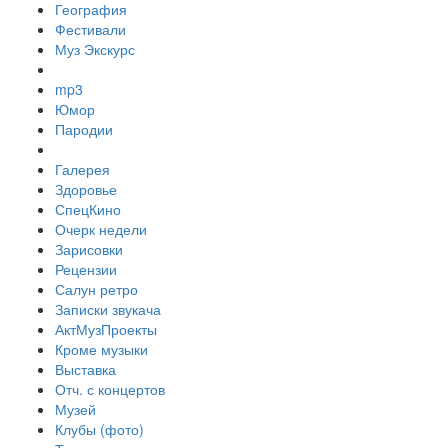
География
Фестивали
Муз Экскурс
mp3
Юмор
Пародии
Галерея
Здоровье
СпецКино
Очерк недели
Зарисовки
Рецензии
Салун ретро
Записки звукача
АктМузПроекты
Кроме музыки
Выставка
Отч. с концертов
Музей
Клубы (фото)