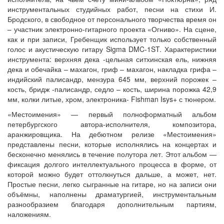
инструментальных студийных работ, песни на стихи И.
Бродского, в свободное от персонального творчества время он
– участник электронно-гитарного проекта «Огниво». На сцене,
как и при записи, Гребенщик использует только собственный
голос и акустическую гитару Sigma DMC-1ST. Характеристики
инструмента: верхняя дека -цельная ситхинская ель, нижняя
дека и обечайка – махагон, гриф – махагон, накладка грифа –
индийский палисандр, мензура 645 мм, верхний порожек –
кость, бридж -палисандр, седло – кость, ширина порожка 42,9
мм, колки литые, хром, электроника- Fishman Isys+ с тюнером.
«Местоимения» — первый полноформатный альбом
петербургского автора-исполнителя, композитора,
аранжировщика. На дебютном релизе «Местоимения»
представлены песни, которые исполнялись на концертах и
бесконечно менялись в течение полутора лет. Этот альбом —
фиксация долгого интеллектуального процесса в форме, от
которой можно будет оттолкнуться дальше, а может, нет.
Простые песни, легко сыгранные на гитаре, но на записи они
объёмны, наполнены драматургией, инструментальным
разнообразием благодаря дополнительным партиям,
наложениям.