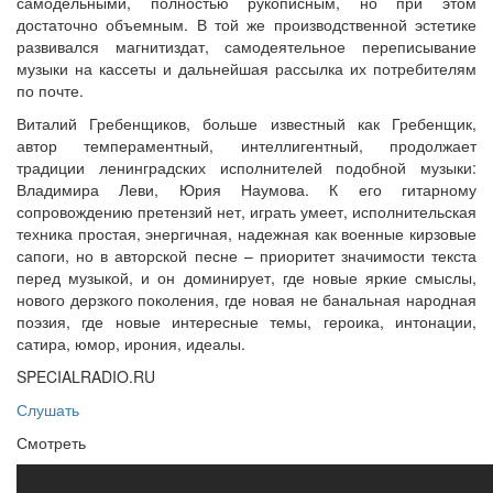
самодельными, полностью рукописным, но при этом
достаточно объемным. В той же производственной эстетике
развивался магнитиздат, самодеятельное переписывание
музыки на кассеты и дальнейшая рассылка их потребителям
по почте.
Виталий Гребенщиков, больше известный как Гребенщик,
автор темпераментный, интеллигентный, продолжает
традиции ленинградских исполнителей подобной музыки:
Владимира Леви, Юрия Наумова. К его гитарному
сопровождению претензий нет, играть умеет, исполнительская
техника простая, энергичная, надежная как военные кирзовые
сапоги, но в авторской песне – приоритет значимости текста
перед музыкой, и он доминирует, где новые яркие смыслы,
нового дерзкого поколения, где новая не банальная народная
поэзия, где новые интересные темы, героика, интонации,
сатира, юмор, ирония, идеалы.
SPECIALRADIO.RU
Слушать
Смотреть