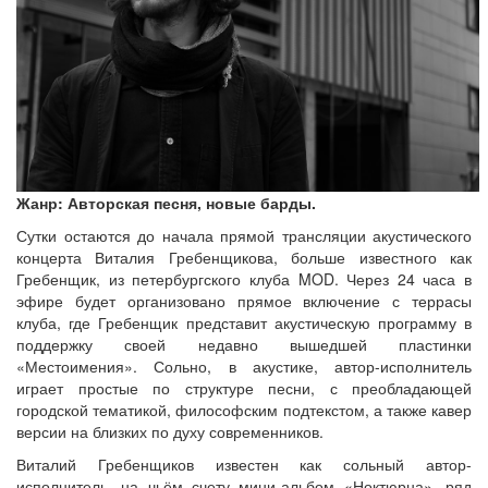
Жанр: Авторская песня, новые барды.
Сутки остаются до начала прямой трансляции акустического
концерта Виталия Гребенщикова, больше известного как
Гребенщик, из петербургского клуба MOD. Через 24 часа в
эфире будет организовано прямое включение с террасы
клуба, где Гребенщик представит акустическую программу в
поддержку своей недавно вышедшей пластинки
«Местоимения». Сольно, в акустике, автор-исполнитель
играет простые по структуре песни, с преобладающей
городской тематикой, философским подтекстом, а также кавер
версии на близких по духу современников.
Виталий Гребенщиков известен как сольный автор-
исполнитель, на чьём счету мини-альбом «Ноктюрна», ряд