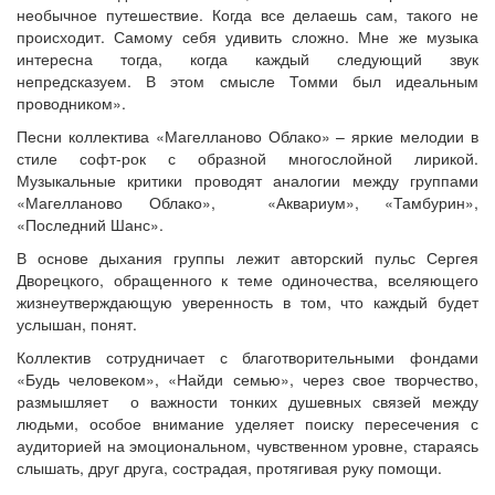
необычное путешествие. Когда все делаешь сам, такого не
происходит. Самому себя удивить сложно. Мне же музыка
интересна тогда, когда каждый следующий звук
непредсказуем. В этом смысле Томми был идеальным
проводником».
Песни коллектива «Магелланово Облако» – яркие мелодии в
стиле софт-рок с образной многослойной лирикой.
Музыкальные критики проводят аналогии между группами
«Магелланово Облако», «Аквариум», «Тамбурин»,
«Последний Шанс».
В основе дыхания группы лежит авторский пульс Сергея
Дворецкого, обращенного к теме одиночества, вселяющего
жизнеутверждающую уверенность в том, что каждый будет
услышан, понят.
Коллектив сотрудничает с благотворительными фондами
«Будь человеком», «Найди семью», через свое творчество,
размышляет о важности тонких душевных связей между
людьми, особое внимание уделяет поиску пересечения с
аудиторией на эмоциональном, чувственном уровне, стараясь
слышать, друг друга, сострадая, протягивая руку помощи.