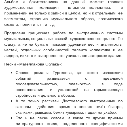
Альбом « Архитектоника» на данный момент главная
художественная коллекция штампов коллектива, в
применении не только к записи в целом, но и к отдельным ее
элементам, строению музыкального образа, поэтического
сюжета, пения и т. п. и т. д.
Проделана грациозная работа по выстраиванию системы
музыкальных, социальных связей художественного целого. По
факту, а не на бумаге показан удельный вес и значимость
частей, отдельных особенностей таланта коллектива и ее
лидера, из чего и выстроено это уникальное авторское здание.
Песни «Магелланова Облака»:
Словно романы Тургенева, где сюжет изложения
событий развивается с идеальной
последовательностью, плавностью в ходе
повествования, и установкой на гармоническую
стройность и цельность образа.
А то точно рассказы Достоевского выстроенные по
законам действия, время в песнях течёт быстро,
скачками, рывками, бежит кувырком, падая на ухабах.
Это и не песни совсем, а какие то другие приемы
литературного стиля, наделенного специфическими