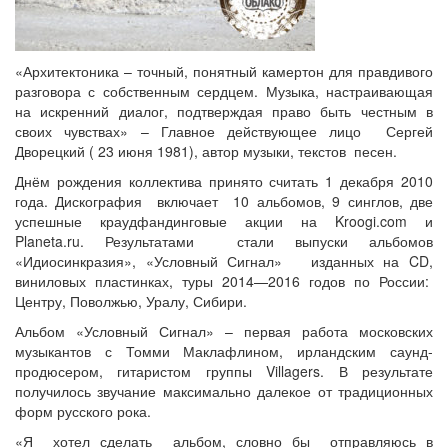
«Архитектоника – точный, понятный камертон для правдивого
разговора с собственным сердцем. Музыка, настраивающая
на искренний диалог, подтверждая право быть честным в
своих чувствах» – Главное действующее лицо Сергей
Дворецкий ( 23 июня 1981), автор музыки, текстов песен.
Днём рождения коллектива принято считать 1 декабря 2010
года. Дискография включает 10 альбомов, 9 синглов, две
успешные краудфандинговые акции на Kroogi.com и
Planeta.ru. Результатами стали выпуски альбомов
«Идиосинкразия», «Условный Сигнал» изданных на CD,
виниловых пластинках, туры 2014—2016 годов по России:
Центру, Поволжью, Уралу, Сибири.
Альбом «Условный Сигнал» – первая работа московских
музыкантов с Томми Маклафлином, ирландским саунд-
продюсером, гитаристом группы Villagers. В результате
получилось звучание максимально далекое от традиционных
форм русского рока.
«Я хотел сделать альбом, словно бы отправляюсь в