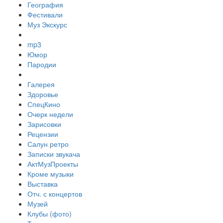
География
Фестивали
Муз Экскурс
mp3
Юмор
Пародии
Галерея
Здоровье
СпецКино
Очерк недели
Зарисовки
Рецензии
Салун ретро
Записки звукача
АктМузПроекты
Кроме музыки
Выставка
Отч. с концертов
Музей
Клубы (фото)