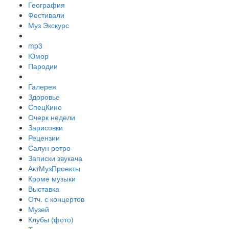
География
Фестивали
Муз Экскурс
mp3
Юмор
Пародии
Галерея
Здоровье
СпецКино
Очерк недели
Зарисовки
Рецензии
Салун ретро
Записки звукача
АктМузПроекты
Кроме музыки
Выставка
Отч. с концертов
Музей
Клубы (фото)