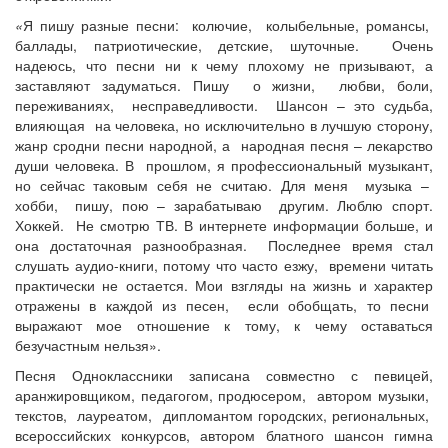
«
Я пишу разные песни: колючие, колыбельные, романсы,
баллады, патриотические, детские, шуточные. Очень
надеюсь, что песни ни к чему плохому не призывают, а
заставляют задуматься. Пишу о жизни, любви, боли,
переживаниях, несправедливости. Шансон – это судьба,
влияющая на человека, но исключительно в лучшую сторону,
жанр сродни песни народной, а народная песня – лекарство
души человека. В прошлом, я профессиональный музыкант,
но сейчас таковым себя не считаю. Для меня музыка –
хобби, пишу, пою – зарабатываю другим. Люблю спорт.
Хоккей. Не смотрю ТВ. В интернете информации больше, и
она достаточная разнообразная. Последнее время стал
слушать аудио-книги, потому что часто езжу, времени читать
практически не остается. Мои взгляды на жизнь и характер
отражены в каждой из песен, если обобщать, то песни
выражают мое отношение к тому, к чему оставаться
безучастным нельзя».
Песня Одноклассники записана совместно с певицей,
аранжировщиком, педагогом, продюсером, автором музыки,
текстов, лауреатом, дипломантом городских, региональных,
всероссийских конкурсов, автором блатного шансон гимна