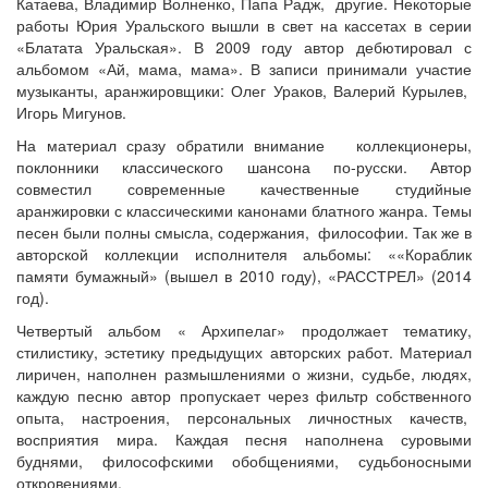
Катаева, Владимир Волненко, Папа Радж, другие. Некоторые
работы Юрия Уральского вышли в свет на кассетах в серии
«Блатата Уральская». В 2009 году автор дебютировал с
альбомом «Ай, мама, мама». В записи принимали участие
музыканты, аранжировщики: Олег Ураков, Валерий Курылев,
Игорь Мигунов.
На материал сразу обратили внимание коллекционеры,
поклонники классического шансона по-русски. Автор
совместил современные качественные студийные
аранжировки с классическими канонами блатного жанра. Темы
песен были полны смысла, содержания, философии. Так же в
авторской коллекции исполнителя альбомы: ««Кораблик
памяти бумажный» (вышел в 2010 году), «РАССТРЕЛ» (2014
год).
Четвертый альбом « Архипелаг» продолжает тематику,
стилистику, эстетику предыдущих авторских работ. Материал
лиричен, наполнен размышлениями о жизни, судьбе, людях,
каждую песню автор пропускает через фильтр собственного
опыта, настроения, персональных личностных качеств,
восприятия мира. Каждая песня наполнена суровыми
буднями, философскими обобщениями, судьбоносными
откровениями.