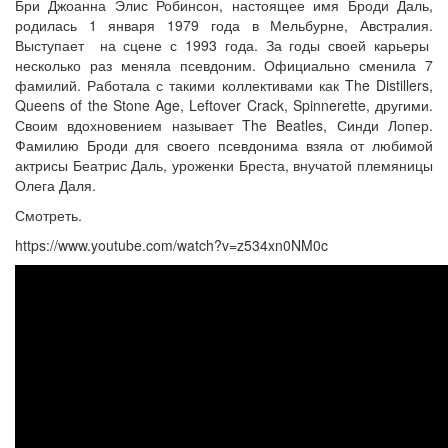
Бри Джоанна Элис Робинсон, настоящее имя Броди Даль,
родилась 1 января 1979 года в Мельбурне, Австралия.
Выступает на сцене с 1993 года. За годы своей карьеры
несколько раз меняла псевдоним. Официально сменила 7
фамилий. Работала с такими коллективами как The Distillers,
Queens of the Stone Age, Leftover Crack, Spinnerette, другими.
Своим вдохновением называет The Beatles, Синди Лопер.
Фамилию Броди для своего псевдонима взяла от любимой
актрисы Беатрис Даль, уроженки Бреста, внучатой племяницы
Олега Даля.
Смотреть.
https://www.youtube.com/watch?v=z534xn0NM0c