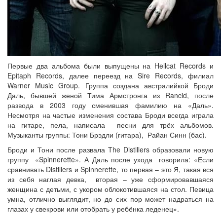
Первые два альбома были выпущены на Hellcat Records и
Epitaph Records, далее переезд на Sire Records, филиал
Warner Music Group. Группа создана австралийкой Броди
Даль, бывшей женой Тима Армстронга из Rancid, после
развода в 2003 году сменившая фамилию на «Даль».
Несмотря на частые изменения состава Броди всегда играла
на гитаре, пела, написала песни для трёх альбомов.
Музыканты группы: Тони Брэдли (гитара), Райан Синн (бас).
Броди и Тони после развала The Distillers образовали новую
группу «Spinnerette». А Даль после ухода говорила: «Если
сравнивать Distillers и Spinnerette, то первая – это Я, такая вся
из себя наглая девка, вторая – уже сформировавшаяся
женщина с детьми, с укором облокотившаяся на стол. Певица
умна, отлично выглядит, но до сих пор может надраться на
глазах у свекрови или отобрать у ребёнка леденец».