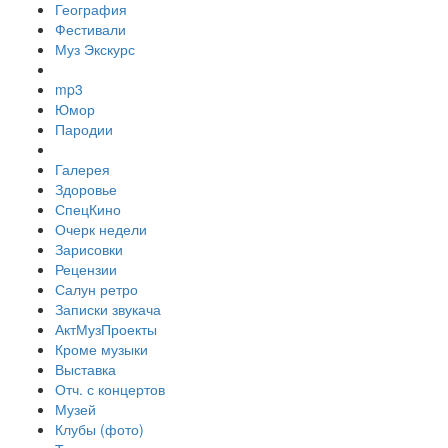
География
Фестивали
Муз Экскурс
mp3
Юмор
Пародии
Галерея
Здоровье
СпецКино
Очерк недели
Зарисовки
Рецензии
Салун ретро
Записки звукача
АктМузПроекты
Кроме музыки
Выставка
Отч. с концертов
Музей
Клубы (фото)