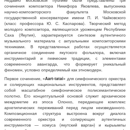
Недавно московской публике были представлены три
сочинения композитора Никифора Яковлева, выпускника
научно-композиторского факультета Московской
государственной консерватории имени П. И. Чайковского
(класс профессора Ю. С. Каспарова). Творческий метод
молодого композитора, являющегося уроженцем Республики
Саха (Якутия), характеризуется синтезом аутентичного
музыкального материала с актуальными композиторскими
техниками. В представленных работах осуществляется
органичное соединение якутского фольклора, включая
инструментарий и певческие традиции, с элементами
современного авангарда, что формирует уникальный
феномен, условно определяемый как этномодерн.
Первое сочинение,
«Aart-tatai»
для симфонического оркестра
и солирующих национальных инструментов, представляет
собой масштабное симфоническое полисемантическое
полотно. Его концептуальной основой служит архаическое
междометие из эпоса Олонхо, передающее комплекс
архетипических переживаний перед лицом неизведанного.
Композиционная структура выстроена вокруг диалога
современного оркестра и солирующих аутентичных
инструментов — хомуса (якутский варган) и кырыымпы