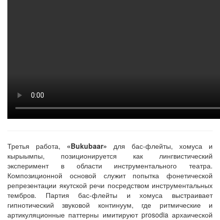
Третья работа,
«Bukubaar»
для бас-флейты, хомуса и
кырыымпы, позиционируется как лингвистический
эксперимент в области инструментального театра.
Композиционной основой служит попытка фонетической
репрезентации якутской речи посредством инструментальных
тембров. Партия бас-флейты и хомуса выстраивает
гипнотический звуковой континуум, где ритмические и
артикуляционные паттерны имитируют prosodia архаической