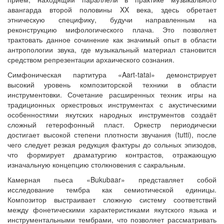
авангарда второй половины XX века, здесь обретает
этническую специфику, будучи направленным на
реконструкцию мифологического плача. Это позволяет
трактовать данное сочинение как значимый опыт в области
антропологии звука, где музыкальный материал становится
средством репрезентации архаического сознания.
Симфоническая партитура «Aart-tatai» демонстрирует
высокий уровень композиторской техники в области
инструментовки. Сочетание расширенных техник игры на
традиционных оркестровых инструментах с акустическими
особенностями якутских народных инструментов создаёт
сложный гетерофонный пласт. Оркестр периодически
достигает высокой степени плотности звучания (tutti), после
чего следует резкая редукция фактуры до сольных эпизодов,
что формирует драматургию контрастов, отражающую
изначальную концепцию столкновения с сакральным.
Камерная пьеса «Bukubaar» представляет собой
исследование тембра как семиотической единицы.
Композитор выстраивает сложную систему соответствий
между фонетическими характеристиками якутского языка и
инструментальными тембрами, что позволяет рассматривать