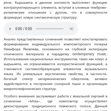
речи. Кырыымпа в данном контексте выполняет функцию
контрапунктирующего элемента, вступая в сложные темброво-
ритмические отношения с дуэтом, что в совокупности
формирует новую синтаксическую структуру.
Анализ представленных сочинений позволяет констатировать
формирование индивидуального композиторского почерка
Никифора Яковлева, основанного на глубокой интеграции
этнического материала в парадигму contemporary music.
Использование национальных инструментов, таких как хомус и
кырыымпа, не ограничивается колористической функцией, а
становится системообразующим элементом музыкального
языка. Их уникальные акустические свойства, в частности,
богатый спектр негармонических обертонов, активно
задействуются в построении сонорной ткани и организации
микрополифонических структур.
Особого внимания заслуживает работа с вокальной партией в
сочинении «Ытаа», где композитор осуществляет
деконструкцию традиционного певческого голоса. Данный
приём, находящий параллели в практике музыкального