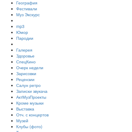
География
Фестивали
Муз Экскурс
mp3
Юмор
Пародии
Галерея
Здоровье
СпецКино
Очерк недели
Зарисовки
Рецензии
Салун ретро
Записки звукача
АктМузПроекты
Кроме музыки
Выставка
Отч. с концертов
Музей
Клубы (фото)