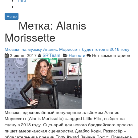
Тэги
Меню
Метка:
Alanis
Morissette
Мюзикл на музыку Аланис Мориссетт будет готов в 2018 году
2 июня, 2017
SR'Team
Новости
Нет комментариев
Мюзикл, вдохновлённый популярным альбомом Аланис
Мориссетт (Alanis Morissette) «Jagged Little Pill», выйдет на
сцену в 2018 году. Сценарий для нового бродвейского проекта
пишет американская сценаристка Диабло Коди. Режиссёр –
обладательница премии Tony Award Дайана Полус. Премьера