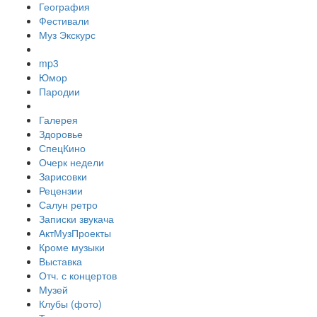
География
Фестивали
Муз Экскурс
mp3
Юмор
Пародии
Галерея
Здоровье
СпецКино
Очерк недели
Зарисовки
Рецензии
Салун ретро
Записки звукача
АктМузПроекты
Кроме музыки
Выставка
Отч. с концертов
Музей
Клубы (фото)