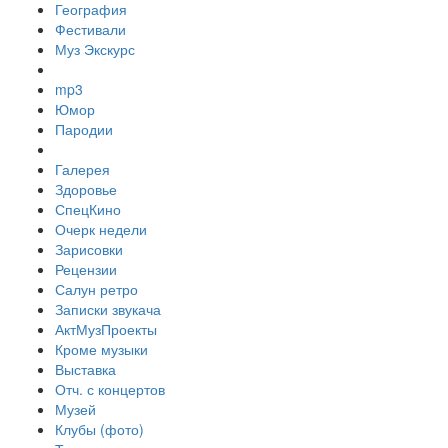
География
Фестивали
Муз Экскурс
mp3
Юмор
Пародии
Галерея
Здоровье
СпецКино
Очерк недели
Зарисовки
Рецензии
Салун ретро
Записки звукача
АктМузПроекты
Кроме музыки
Выставка
Отч. с концертов
Музей
Клубы (фото)