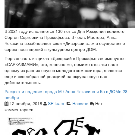
В 2021 году исполняется 130 лет со Дня Рождения великого
Сергея Сергеевича Прокофьева. В честь Мастера, Анна
Чекасина возобновляет свои «Диверсии в…» и осуществляет
серию посвящений в культурном центре ДОМ.
Первая часть из цикла «Диверсий в Прокофьева» именуется
«САРКАЗМАМИ», что, конечно же, помимо отсылки нас к
одному из ранних опусов молодого композитора, является
еще и своеобразной реакцией на окружающую нас
действительность.
Расцвет и падение города М / Анна Чекасина и Ко в ДОМе 28
ноября
12 ноября, 2018
SR'team
Новости
Нет
комментариев