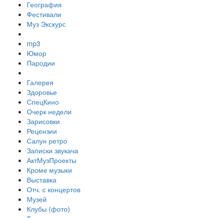
География
Фестивали
Муз Экскурс
mp3
Юмор
Пародии
Галерея
Здоровье
СпецКино
Очерк недели
Зарисовки
Рецензии
Салун ретро
Записки звукача
АктМузПроекты
Кроме музыки
Выставка
Отч. с концертов
Музей
Клубы (фото)