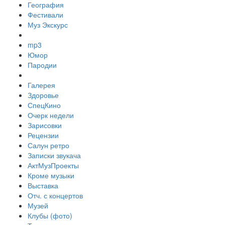
География
Фестивали
Муз Экскурс
mp3
Юмор
Пародии
Галерея
Здоровье
СпецКино
Очерк недели
Зарисовки
Рецензии
Салун ретро
Записки звукача
АктМузПроекты
Кроме музыки
Выставка
Отч. с концертов
Музей
Клубы (фото)