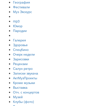
География
Фестивали
Муз Экскурс
mp3
Юмор
Пародии
Галерея
Здоровье
СпецКино
Очерк недели
Зарисовки
Рецензии
Салун ретро
Записки звукача
АктМузПроекты
Кроме музыки
Выставка
Отч. с концертов
Музей
Клубы (фото)