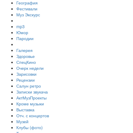
География
Фестивали
Муз Экскурс
mp3
Юмор
Пародии
Галерея
Здоровье
СпецКино
Очерк недели
Зарисовки
Рецензии
Салун ретро
Записки звукача
АктМузПроекты
Кроме музыки
Выставка
Отч. с концертов
Музей
Клубы (фото)