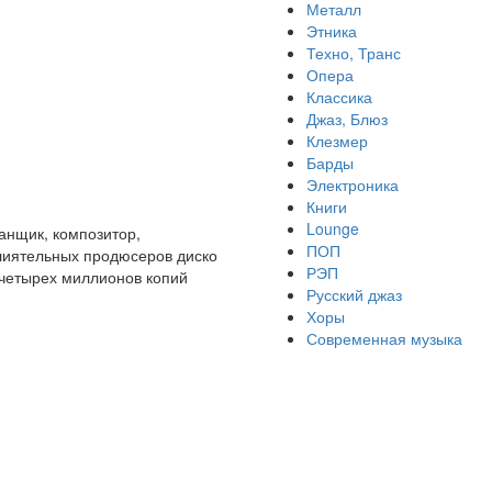
Металл
Этника
Техно, Транс
Опера
Классика
Джаз, Блюз
Клезмер
Барды
Электроника
Книги
Lounge
банщик, композитор,
ПОП
влиятельных продюсеров диско
РЭП
 четырех миллионов копий
Русский джаз
Хоры
Современная музыка