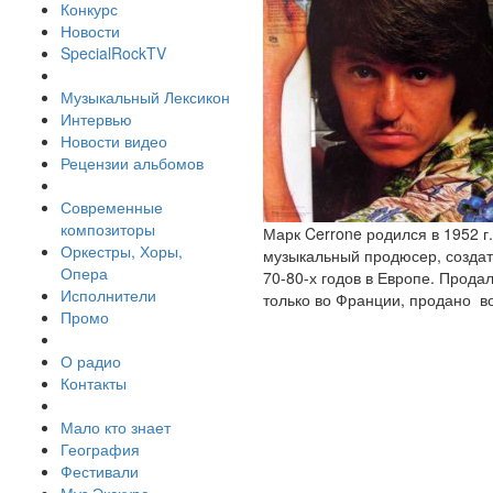
Конкурс
Новости
SpecialRockTV
Музыкальный Лексикон
Интервью
Новости видео
Рецензии альбомов
Современные
композиторы
Марк Cerrone родился в 1952 г
Оркестры, Хоры,
музыкальный продюсер, создат
Опера
70-80-х годов в Европе. Прода
Исполнители
только во Франции, продано в
Промо
О радио
Контакты
Мало кто знает
География
Фестивали