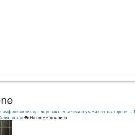
one
имфонических оркестровок с жесткими звуками синтезаторов» – 19
Салун ретро
Нет комментариев