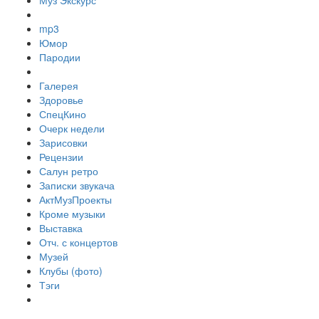
Муз Экскурс
mp3
Юмор
Пародии
Галерея
Здоровье
СпецКино
Очерк недели
Зарисовки
Рецензии
Салун ретро
Записки звукача
АктМузПроекты
Кроме музыки
Выставка
Отч. с концертов
Музей
Клубы (фото)
Тэги