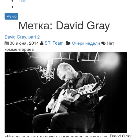
Тэги
Меню
Метка:
David Gray
David Gray. part 2
30 июня, 2014
SR' Team
Очерк недели
Нет
комментариев
«Всегда есть что-то новое, чему можно поучиться». David Gray