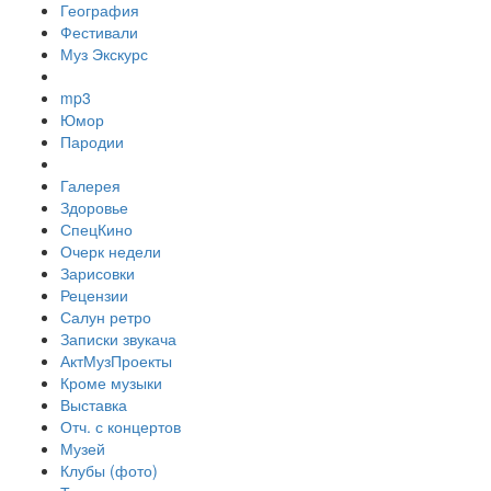
География
Фестивали
Муз Экскурс
mp3
Юмор
Пародии
Галерея
Здоровье
СпецКино
Очерк недели
Зарисовки
Рецензии
Салун ретро
Записки звукача
АктМузПроекты
Кроме музыки
Выставка
Отч. с концертов
Музей
Клубы (фото)