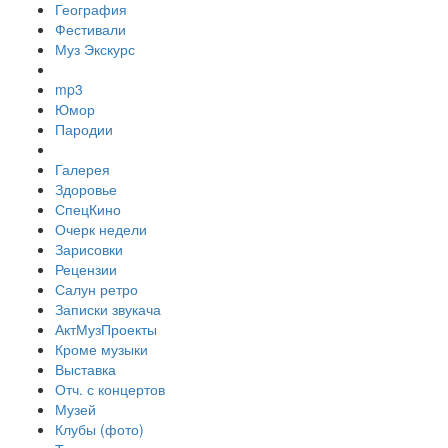
География
Фестивали
Муз Экскурс
mp3
Юмор
Пародии
Галерея
Здоровье
СпецКино
Очерк недели
Зарисовки
Рецензии
Салун ретро
Записки звукача
АктМузПроекты
Кроме музыки
Выставка
Отч. с концертов
Музей
Клубы (фото)