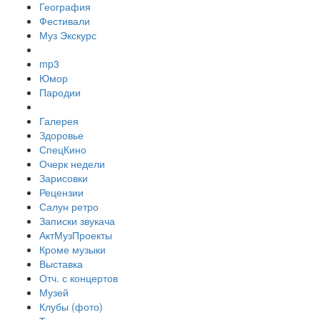
География
Фестивали
Муз Экскурс
mp3
Юмор
Пародии
Галерея
Здоровье
СпецКино
Очерк недели
Зарисовки
Рецензии
Салун ретро
Записки звукача
АктМузПроекты
Кроме музыки
Выставка
Отч. с концертов
Музей
Клубы (фото)