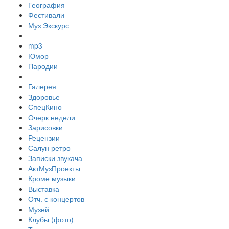
География
Фестивали
Муз Экскурс
mp3
Юмор
Пародии
Галерея
Здоровье
СпецКино
Очерк недели
Зарисовки
Рецензии
Салун ретро
Записки звукача
АктМузПроекты
Кроме музыки
Выставка
Отч. с концертов
Музей
Клубы (фото)