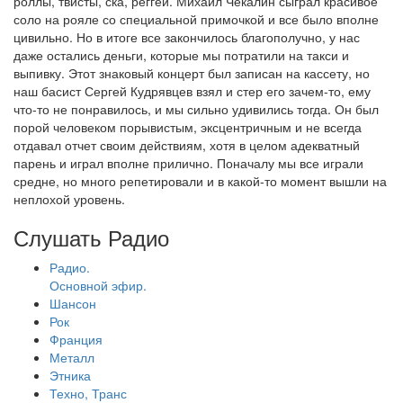
роллы, твисты, ска, реггей. Михаил Чекалин сыграл красивое
соло на рояле со специальной примочкой и все было вполне
цивильно. Но в итоге все закончилось благополучно, у нас
даже остались деньги, которые мы потратили на такси и
выпивку. Этот знаковый концерт был записан на кассету, но
наш басист Сергей Кудрявцев взял и стер его зачем-то, ему
что-то не понравилось, и мы сильно удивились тогда. Он был
порой человеком порывистым, эксцентричным и не всегда
отдавал отчет своим действиям, хотя в целом адекватный
парень и играл вполне прилично. Поначалу мы все играли
средне, но много репетировали и в какой-то момент вышли на
неплохой уровень.
Слушать Радио
Радио.
Основной эфир.
Шансон
Рок
Франция
Металл
Этника
Техно, Транс