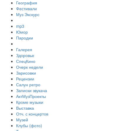
География
Фестивали
Муз Экскурс
mp3
Юмор
Пародии
Галерея
Здоровье
СпецКино
Очерк недели
Зарисовки
Рецензии
Салун ретро
Записки звукача
АктМузПроекты
Кроме музыки
Выставка
Отч. с концертов
Музей
Клубы (фото)