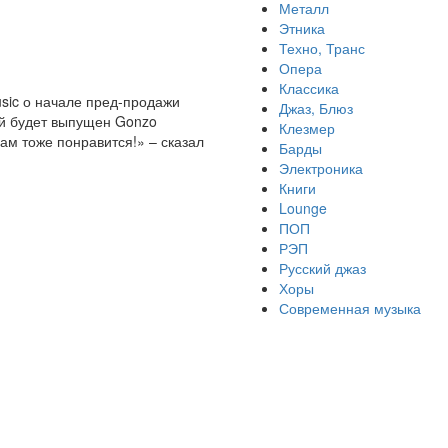
Металл
Этника
Техно, Транс
Опера
Классика
usic о начале пред-продажи
Джаз, Блюз
ый будет выпущен Gonzo
Клезмер
вам тоже понравится!» – сказал
Барды
Электроника
Книги
Lounge
ПОП
РЭП
Русский джаз
Хоры
Современная музыка