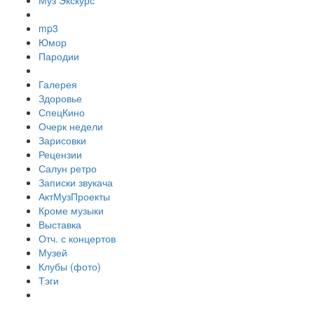
Муз Экскурс
mp3
Юмор
Пародии
Галерея
Здоровье
СпецКино
Очерк недели
Зарисовки
Рецензии
Салун ретро
Записки звукача
АктМузПроекты
Кроме музыки
Выставка
Отч. с концертов
Музей
Клубы (фото)
Тэги