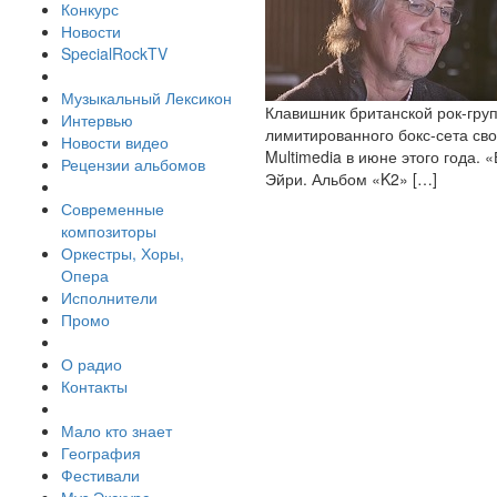
Конкурс
Новости
SpecialRockTV
Музыкальный Лексикон
Клавишник британской рок-груп
Интервью
лимитированного бокс-сета сво
Новости видео
Multimedia в июне этого года. 
Рецензии альбомов
Эйри. Альбом «K2» […]
Современные
композиторы
Оркестры, Хоры,
Опера
Исполнители
Промо
О радио
Контакты
Мало кто знает
География
Фестивали