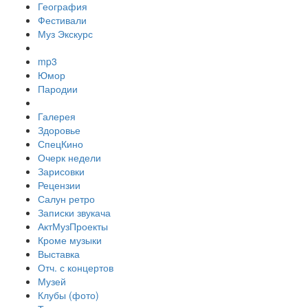
География
Фестивали
Муз Экскурс
mp3
Юмор
Пародии
Галерея
Здоровье
СпецКино
Очерк недели
Зарисовки
Рецензии
Салун ретро
Записки звукача
АктМузПроекты
Кроме музыки
Выставка
Отч. с концертов
Музей
Клубы (фото)