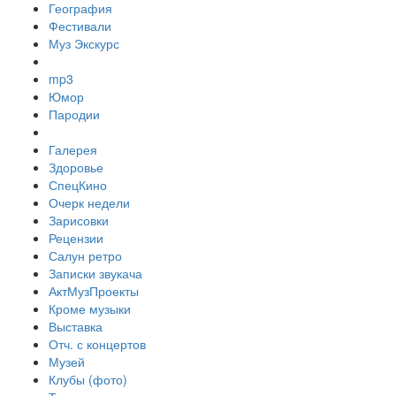
География
Фестивали
Муз Экскурс
mp3
Юмор
Пародии
Галерея
Здоровье
СпецКино
Очерк недели
Зарисовки
Рецензии
Салун ретро
Записки звукача
АктМузПроекты
Кроме музыки
Выставка
Отч. с концертов
Музей
Клубы (фото)