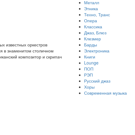
Металл
Этника
Техно, Транс
Опера
Классика
Джаз, Блюз
Клезмер
мых известных оркестров
Барды
ся в знаменитом столичном
Электроника
иканский композитор и скрипач
Книги
Lounge
ПОП
РЭП
Русский джаз
Хоры
Современная музыка