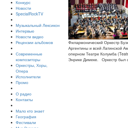
Конкурс
Новости
SpecialRockTV
Музыкальный Лексикон
Интервью
Новости видео
Рецензии альбомов
Филармонический Оркестр Буэно
Аргентины и всей Латинской Ам
Современные
оперном Театре Колумба (Teatr
композиторы
Энрике Димеке. Оркестр был с
Оркестры, Хоры,
Опера
Исполнители
Промо
О радио
Контакты
Мало кто знает
География
Фестивали