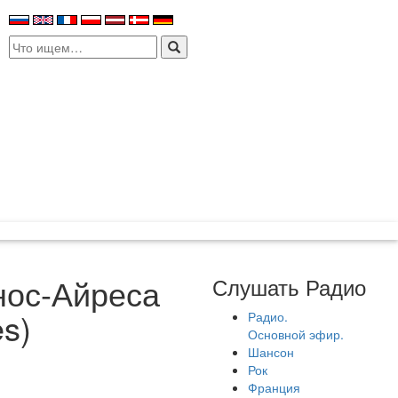
Search
for:
нос-Айреса
Слушать Радио
es)
Радио.
Основной эфир.
Шансон
Рок
Франция