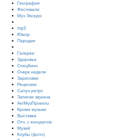
География
Фестивали
Муз Экскурс
mp3
Юмор
Пародии
Галерея
Здоровье
СпецКино
Очерк недели
Зарисовки
Рецензии
Салун ретро
Записки звукача
АктМузПроекты
Кроме музыки
Выставка
Отч. с концертов
Музей
Клубы (фото)