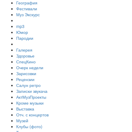
География
Фестивали
Муз Экскурс
mp3
Юмор
Пародии
Галерея
Здоровье
СпецКино
Очерк недели
Зарисовки
Рецензии
Салун ретро
Записки звукача
АктМузПроекты
Кроме музыки
Выставка
Отч. с концертов
Музей
Клубы (фото)