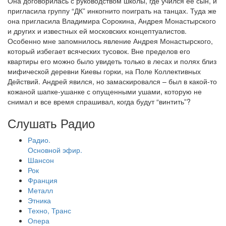
Она договорилась с руководством школы, где учился ее сын, и
пригласила группу “ДК” инкогнито поиграть на танцах. Туда же
она пригласила Владимира Сорокина, Андрея Монастырского
и других и известных ей московских концептуалистов.
Особенно мне запомнилось явление Андрея Монастырского,
который избегает всяческих тусовок. Вне пределов его
квартиры его можно было увидеть только в лесах и полях близ
мифической деревни Киевы горки, на Поле Коллективных
Действий. Андрей явился, но замаскировался – был в какой-то
кожаной шапке-ушанке с опущенными ушами, которую не
снимал и все время спрашивал, когда будут “винтить”?
Слушать Радио
Радио.
Основной эфир.
Шансон
Рок
Франция
Металл
Этника
Техно, Транс
Опера