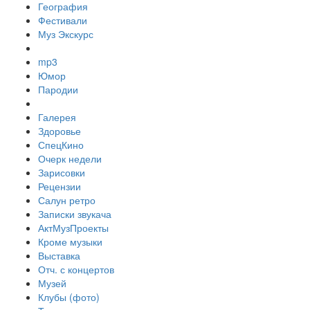
География
Фестивали
Муз Экскурс
mp3
Юмор
Пародии
Галерея
Здоровье
СпецКино
Очерк недели
Зарисовки
Рецензии
Салун ретро
Записки звукача
АктМузПроекты
Кроме музыки
Выставка
Отч. с концертов
Музей
Клубы (фото)