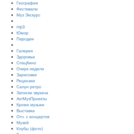
География
Фестивали
Муз Экскурс
mp3
Юмор
Пародии
Галерея
Здоровье
СпецКино
Очерк недели
Зарисовки
Рецензии
Салун ретро
Записки звукача
АктМузПроекты
Кроме музыки
Выставка
Отч. с концертов
Музей
Клубы (фото)