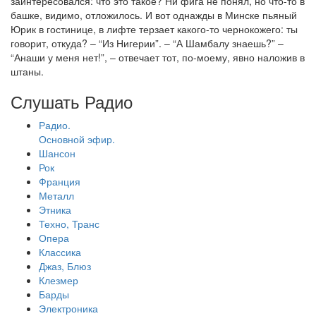
заинтересовался: что это такое? Ни фига не понял, но что-то в
башке, видимо, отложилось. И вот однажды в Минске пьяный
Юрик в гостинице, в лифте терзает какого-то чернокожего: ты
говорит, откуда? – “Из Нигерии”. – “А Шамбалу знаешь?” –
“Анаши у меня нет!”, – отвечает тот, по-моему, явно наложив в
штаны.
Слушать Радио
Радио.
Основной эфир.
Шансон
Рок
Франция
Металл
Этника
Техно, Транс
Опера
Классика
Джаз, Блюз
Клезмер
Барды
Электроника