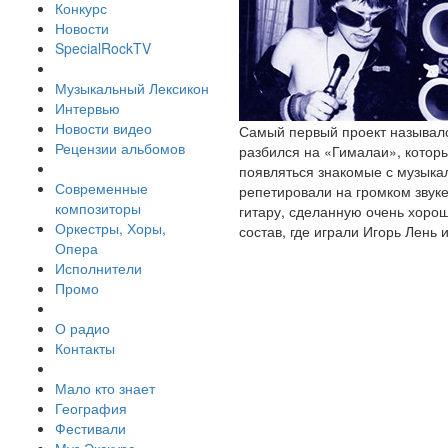
Конкурс
Новости
SpecialRockTV
Музыкальный Лексикон
Интервью
Новости видео
Самый первый проект называлс
Рецензии альбомов
разбился на «Гималаи», которы
появляться знакомые с музыка
Современные
репетировали на громком звук
композиторы
гитару, сделанную очень хоро
Оркестры, Хоры,
состав, где играли Игорь Лень
Опера
Исполнители
Промо
О радио
Контакты
Мало кто знает
География
Фестивали