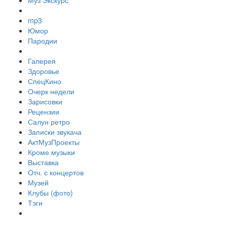
Муз Экскурс
mp3
Юмор
Пародии
Галерея
Здоровье
СпецКино
Очерк недели
Зарисовки
Рецензии
Салун ретро
Записки звукача
АктМузПроекты
Кроме музыки
Выставка
Отч. с концертов
Музей
Клубы (фото)
Тэги