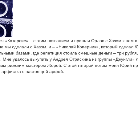
я «Катарсис» – с этим названием и пришли Орлов с Хазом к нам в
е мы сделали с Хазом, и – «Николай Коперник», который сделал Ю
льными базами, где репетиция стоила смешные деньги – три рубля
е. Мне удалось выкупить у Андрея Отряскина из группы «Джунгли»
шим рижским мастером Жорой. С этой гитарой потом меня Юрий при
 и арфистка с настоящей арфой.