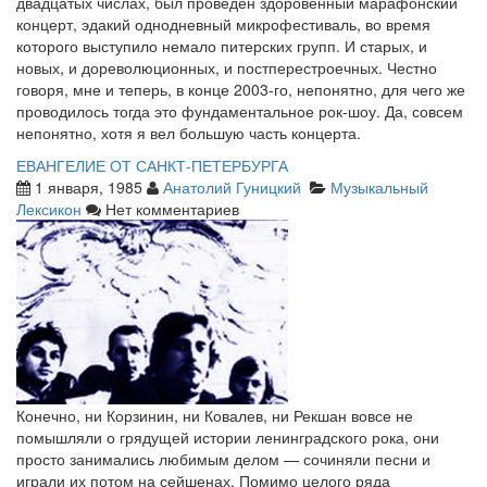
двадцатых числах, был проведен здоровенный марафонский
концерт, эдакий однодневный микрофестиваль, во время
которого выступило немало питерских групп. И старых, и
новых, и дореволюционных, и постперестроечных. Честно
говоря, мне и теперь, в конце 2003-го, непонятно, для чего же
проводилось тогда это фундаментальное рок-шоу. Да, совсем
непонятно, хотя я вел большую часть концерта.
ЕВАНГЕЛИЕ ОТ САНКТ-ПЕТЕРБУРГА
1 января, 1985
Анатолий Гуницкий
Музыкальный
Лексикон
Нет комментариев
Конечно, ни Корзинин, ни Ковалев, ни Рекшан вовсе не
помышляли о грядущей истории ленинградского рока, они
просто занимались любимым делом — сочиняли песни и
играли их потом на сейшенах. Помимо целого ряда