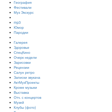
География
Фестивали
Муз Экскурс
mp3
Юмор
Пародии
Галерея
Здоровье
СпецКино
Очерк недели
Зарисовки
Рецензии
Салун ретро
Записки звукача
АктМузПроекты
Кроме музыки
Выставка
Отч. с концертов
Музей
Клубы (фото)