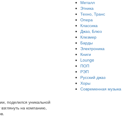
Металл
Этника
Техно, Транс
Опера
Классика
Джаз, Блюз
Клезмер
Барды
Электроника
Книги
Lounge
ПОП
РЭП
Русский джаз
Хоры
Современная музыка
нии, поделился уникальной
 взглянуть на компанию,
в.