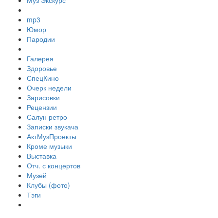
Муз Экскурс
mp3
Юмор
Пародии
Галерея
Здоровье
СпецКино
Очерк недели
Зарисовки
Рецензии
Салун ретро
Записки звукача
АктМузПроекты
Кроме музыки
Выставка
Отч. с концертов
Музей
Клубы (фото)
Тэги