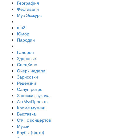
География
Фестивали
Муз Экскурс
mp3
Юмор
Пародии
Галерея
Здоровье
СпецКино
Очерк недели
Зарисовки
Рецензии
Салун ретро
Записки звукача
АктМузПроекты
Кроме музыки
Выставка
Отч. с концертов
Музей
Клубы (фото)