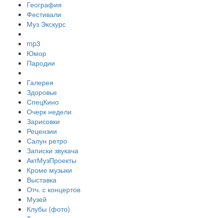
География
Фестивали
Муз Экскурс
mp3
Юмор
Пародии
Галерея
Здоровье
СпецКино
Очерк недели
Зарисовки
Рецензии
Салун ретро
Записки звукача
АктМузПроекты
Кроме музыки
Выставка
Отч. с концертов
Музей
Клубы (фото)