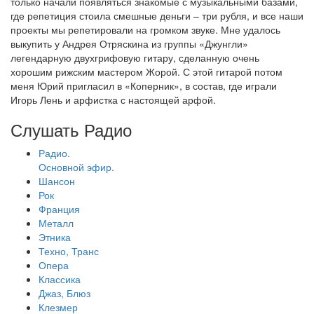
только начали появляться знакомые с музыкальными базами,
где репетиция стоила смешные деньги – три рубля, и все наши
проекты мы репетировали на громком звуке. Мне удалось
выкупить у Андрея Отряскина из группы «Джунгли»
легендарную двухгрифовую гитару, сделанную очень
хорошим рижским мастером Жорой. С этой гитарой потом
меня Юрий пригласил в «Коперник», в состав, где играли
Игорь Лень и арфистка с настоящей арфой.
Слушать Радио
Радио.
Основной эфир.
Шансон
Рок
Франция
Металл
Этника
Техно, Транс
Опера
Классика
Джаз, Блюз
Клезмер