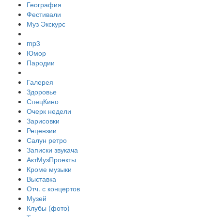
География
Фестивали
Муз Экскурс
mp3
Юмор
Пародии
Галерея
Здоровье
СпецКино
Очерк недели
Зарисовки
Рецензии
Салун ретро
Записки звукача
АктМузПроекты
Кроме музыки
Выставка
Отч. с концертов
Музей
Клубы (фото)