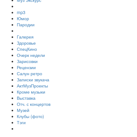
Муз Экскурс
mp3
Юмор
Пародии
Галерея
Здоровье
СпецКино
Очерк недели
Зарисовки
Рецензии
Салун ретро
Записки звукача
АктМузПроекты
Кроме музыки
Выставка
Отч. с концертов
Музей
Клубы (фото)
Тэги