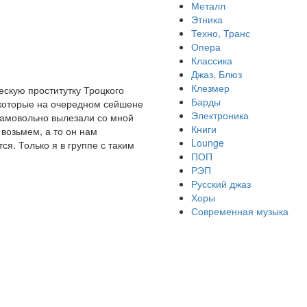
Металл
Этника
Техно, Транс
Опера
Классика
Джаз, Блюз
Клезмер
ческую проститутку Троцкого
Барды
, которые на очередном сейшене
Электроника
 самовольно вылезали со мной
Книги
 возьмем, а то он нам
Lounge
ся. Только я в группе с таким
ПОП
РЭП
Русский джаз
Хоры
Современная музыка