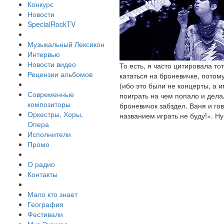
Конкурс
Новости
SpecialRockTV
Музыкальный Лексикон
Интервью
Новости видео
То есть, я часто цитировала то
Рецензии альбомов
кататься на броневичке, потом
(ибо это были не концерты, а 
Современные
поиграть на чем попало и делал
композиторы
броневичок забздел. Ваня и го
Оркестры, Хоры,
названием играть не буду!». Ну
Опера
Исполнители
Промо
О радио
Контакты
Мало кто знает
География
Фестивали