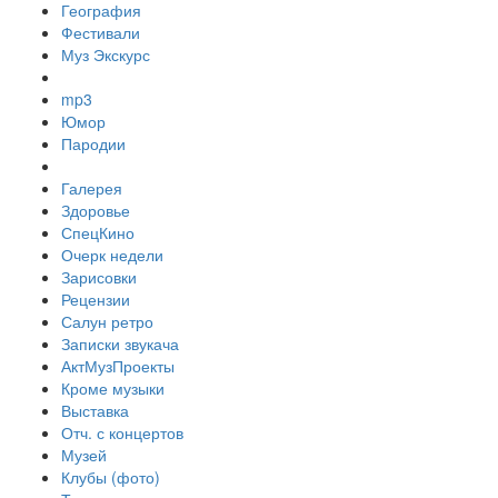
География
Фестивали
Муз Экскурс
mp3
Юмор
Пародии
Галерея
Здоровье
СпецКино
Очерк недели
Зарисовки
Рецензии
Салун ретро
Записки звукача
АктМузПроекты
Кроме музыки
Выставка
Отч. с концертов
Музей
Клубы (фото)