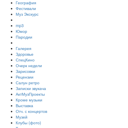
География
Фестивали
Муз Экскурс
mp3
Юмор
Пародии
Галерея
Здоровье
СпецКино
Очерк недели
Зарисовки
Рецензии
Салун ретро
Записки звукача
АктМузПроекты
Кроме музыки
Выставка
Отч. с концертов
Музей
Клубы (фото)