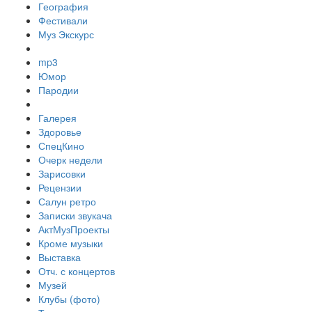
География
Фестивали
Муз Экскурс
mp3
Юмор
Пародии
Галерея
Здоровье
СпецКино
Очерк недели
Зарисовки
Рецензии
Салун ретро
Записки звукача
АктМузПроекты
Кроме музыки
Выставка
Отч. с концертов
Музей
Клубы (фото)