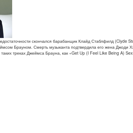
недостаточности скончался барабанщик Клайд Стаблфилд (Clyde Stub
еймсом Брауном. Смерть музыканта подтвердила его жена Джоди Х
ких треках Джеймса Брауна, как «Get Up (I Feel Like Being A) Sex