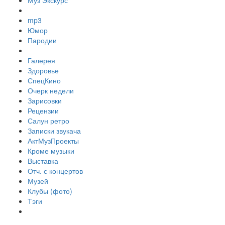
Муз Экскурс
mp3
Юмор
Пародии
Галерея
Здоровье
СпецКино
Очерк недели
Зарисовки
Рецензии
Салун ретро
Записки звукача
АктМузПроекты
Кроме музыки
Выставка
Отч. с концертов
Музей
Клубы (фото)
Тэги