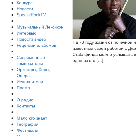
Конкурс
Новости
SpecialRockTV
Музыкальный Лексикон
Интервью
Новости видео
На 73 году жизни от почечной 
Рецензии альбомов
известный своей работой с Дж
Стаблфилда можно услышать в та
Современные
один из его […]
композиторы
Оркестры, Хоры,
Опера
Исполнители
Промо
О радио
Контакты
Мало кто знает
География
Фестивали