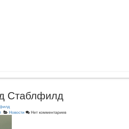
д Стаблфилд
лфилд
m
Новости
Нет комментариев