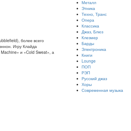
Металл
Этника
Техно, Транс
Опера
Классика
Джаз, Блюз
Клезмер
blefield), более всего
Барды
эннон. Игру Клайда
Электроника
 Machine» и «Cold Sweat», а
Книги
Lounge
ПОП
РЭП
Русский джаз
Хоры
Современная музыка