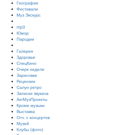
География
Фестивали
Муз Экскурс
mp3
Юмор
Пародии
Галерея
Здоровье
СпецКино
Очерк недели
Зарисовки
Рецензии
Салун ретро
Записки звукача
АктМузПроекты
Кроме музыки
Выставка
Отч. с концертов
Музей
Клубы (фото)