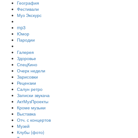
География
Фестивали
Муз Экскурс
mp3
Юмор
Пародии
Галерея
Здоровье
СпецКино
Очерк недели
Зарисовки
Рецензии
Салун ретро
Записки звукача
АктМузПроекты
Кроме музыки
Выставка
Отч. с концертов
Музей
Клубы (фото)