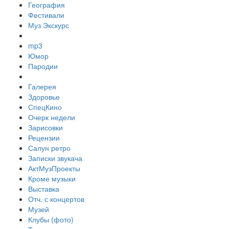
География
Фестивали
Муз Экскурс
mp3
Юмор
Пародии
Галерея
Здоровье
СпецКино
Очерк недели
Зарисовки
Рецензии
Салун ретро
Записки звукача
АктМузПроекты
Кроме музыки
Выставка
Отч. с концертов
Музей
Клубы (фото)